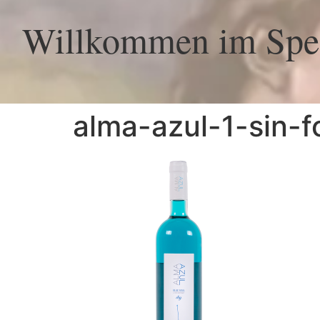
Willkommen im Spez
alma-azul-1-sin