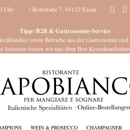
0 Uhr
Rottstraße 7, 45127 Essen
Tipp: B2B & Gastronomie-Service
Großhändler sowie Betriebe aus der Gastronomie und Ho
ei Interesse freuen wir uns über Ihre Kontaktaufnahm
HAMPIONS
WEIN & PROSECCO
CHAMPAGNER