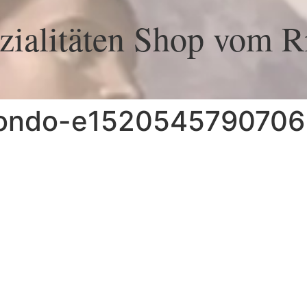
ialitäten Shop vom Ri
-fondo-e1520545790706