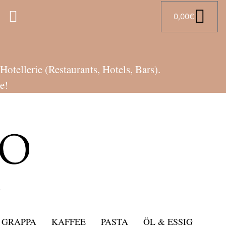
0,00
€
tellerie (Restaurants, Hotels, Bars).
e!
GRAPPA
KAFFEE
PASTA
ÖL & ESSIG