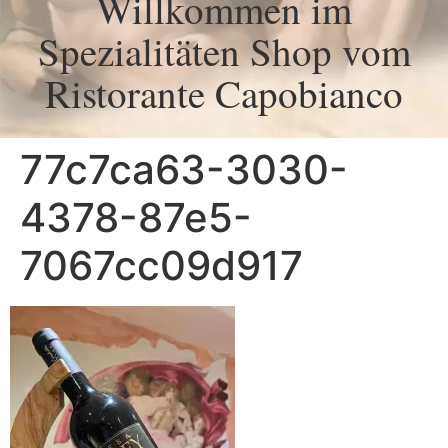
Willkommen im
Spezialitäten Shop vom
Ristorante Capobianco
77c7ca63-3030-
4378-87e5-
7067cc09d917