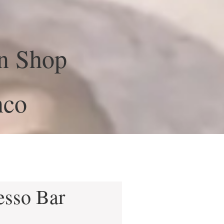
n Shop
nco
esso Bar