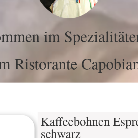
ommen im Spezialitäte
m Ristorante Capobia
Kaffeebohnen Espr
schwarz