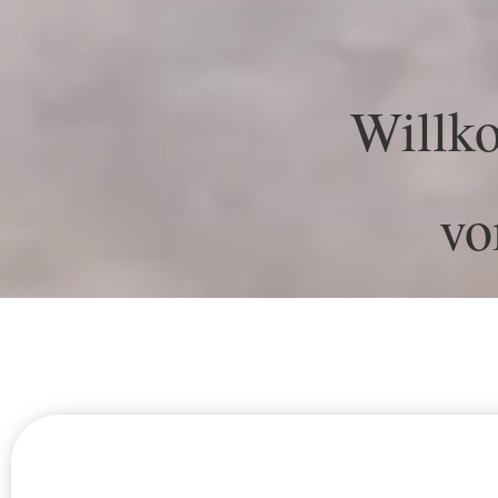
Willk
vo