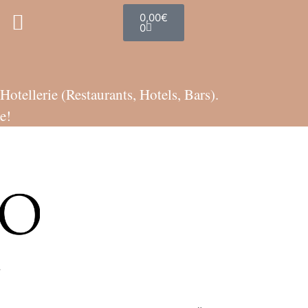
0,00
€
0
tellerie (Restaurants, Hotels, Bars).
e!