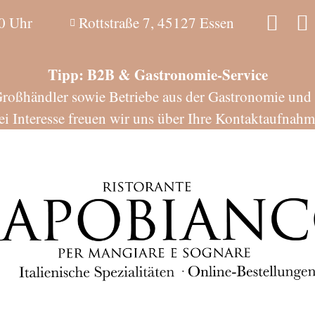
0 Uhr
Rottstraße 7, 45127 Essen
Tipp: B2B & Gastronomie-Service
Großhändler sowie Betriebe aus der Gastronomie und Ho
ei Interesse freuen wir uns über Ihre Kontaktaufnahm