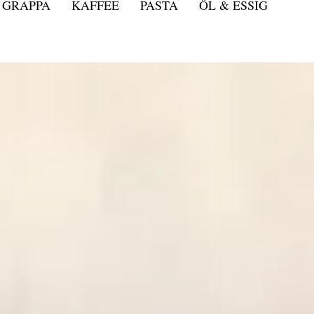
GRAPPA
KAFFEE
PASTA
ÖL & ESSIG