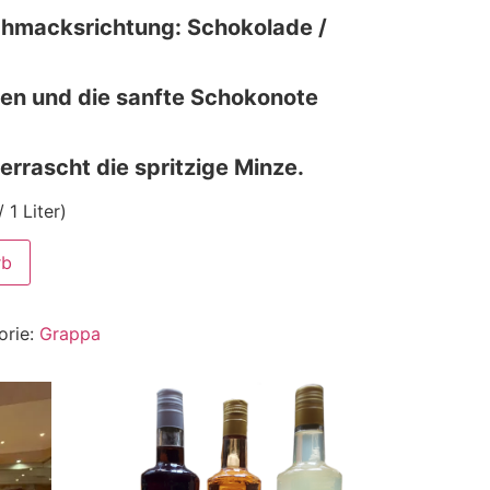
chmacksrichtung: Schokolade /
n und die sanfte Schokonote
errascht die spritzige Minze.
 1 Liter)
rb
orie:
Grappa