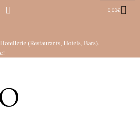
0,00
€
tellerie (Restaurants, Hotels, Bars).
e!