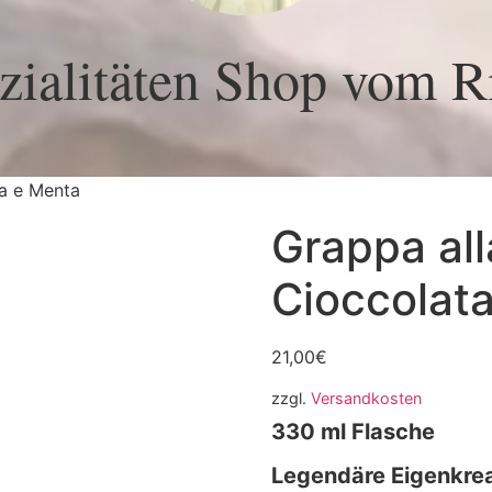
ialitäten Shop vom Ri
a e Menta
Grappa al
Cioccolat
21,00
€
zzgl.
Versandkosten
330 ml Flasche
Legendäre Eigenkre