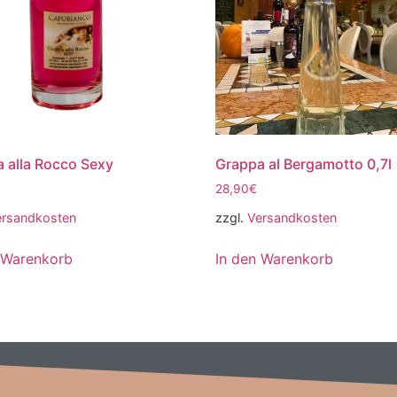
 alla Rocco Sexy
Grappa al Bergamotto 0,7l
28,90
€
ersandkosten
zzgl.
Versandkosten
 Warenkorb
In den Warenkorb