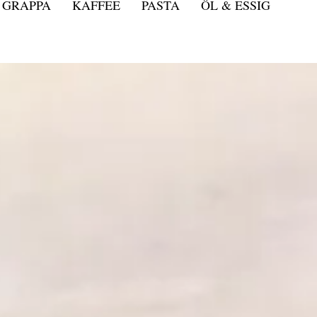
GRAPPA
KAFFEE
PASTA
ÖL & ESSIG