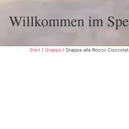
Willkommen im Spez
Start
/
Grappa
/ Grappa alla Rocco Cioccolat