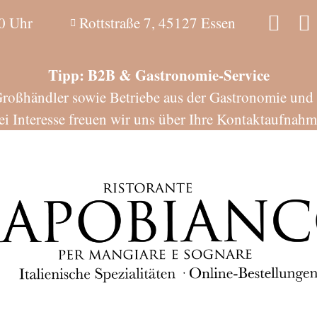
0 Uhr
Rottstraße 7, 45127 Essen
Tipp: B2B & Gastronomie-Service
Großhändler sowie Betriebe aus der Gastronomie und Ho
ei Interesse freuen wir uns über Ihre Kontaktaufnahm