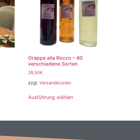
Grappa alla Rocco – 40
verschiedene Sorten
28,90
€
zzgl.
Versandkosten
Ausführung wählen