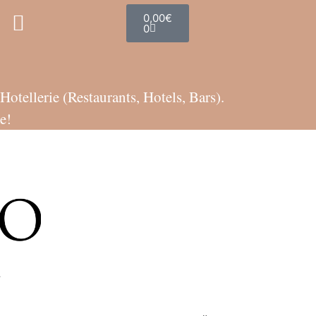
0,00
€
0
tellerie (Restaurants, Hotels, Bars).
e!