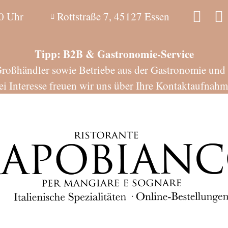
0 Uhr
Rottstraße 7, 45127 Essen
Tipp: B2B & Gastronomie-Service
Großhändler sowie Betriebe aus der Gastronomie und Ho
ei Interesse freuen wir uns über Ihre Kontaktaufnahm