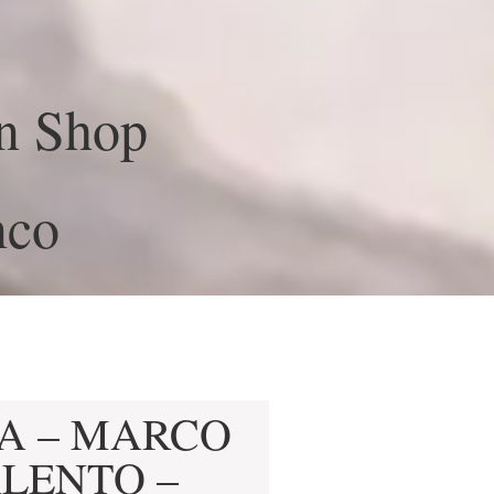
n Shop
nco
A – MARCO
ALENTO –