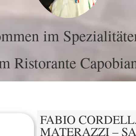
ommen im Spezialitäte
m Ristorante Capobia
FABIO CORDELL
MATERAZZI – S