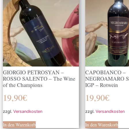
GIORGIO PETROSYAN –
CAPOBIANCO –
ROSSO SALENTO – The Wine
NEGROAMARO 
of the Champions
IGP – Rotwein
19,90
€
19,90
€
zzgl.
Versandkosten
zzgl.
Versandkosten
In den Warenkorb
In den Warenkorb