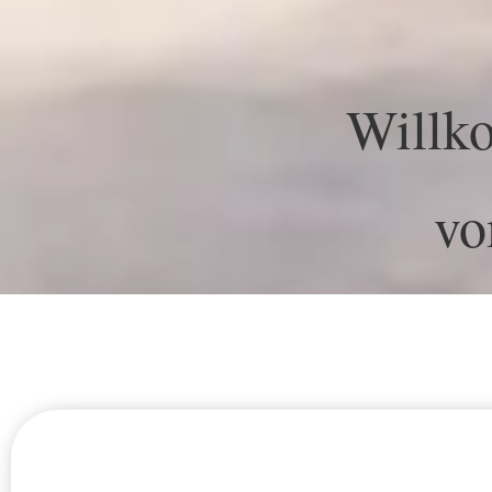
Willk
vo