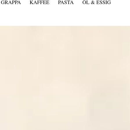
GRAPPA
KAFFEE
PASTA
ÖL & ESSIG