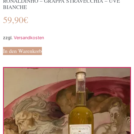
RONALDINHO – GRAPPA STRAVECCHIA – UVE
BIANCHE
59,90
€
zzgl.
Versandkosten
In den Warenkorb